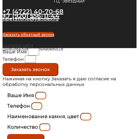
ТЦ "Звёздный"
+7 (4722) 40-70-68
+7 (920) 556-11-44
tibetstone@yandex.ru
Заказать обратный звонок
Создание сайта
Политика конфиденциальности
Ваше Имя
Телефон
Заказать звонок
Нажимая на кнопку Заказать я даю согласие на
обработку персональных данных
Ваше Имя
Телефон
Наименование камня, цвет
Количество