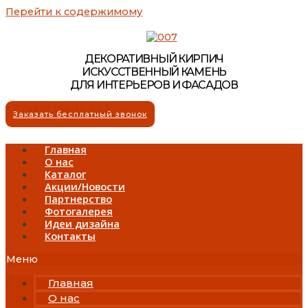
Перейти к содержимому
ДЕКОРАТИВНЫЙ КИРПИЧ
ИСКУССТВЕННЫЙ КАМЕНЬ
ДЛЯ ИНТЕРЬЕРОВ И ФАСАДОВ
+7 (4722) 40-70-68
+7 (920) 556-11-44
Заказать бесплатный звонок
Главная
О нас
Каталог
Акции/Новости
Партнерство
Фотогалерея
Идеи дизайна
Контакты
Меню
Главная
О нас