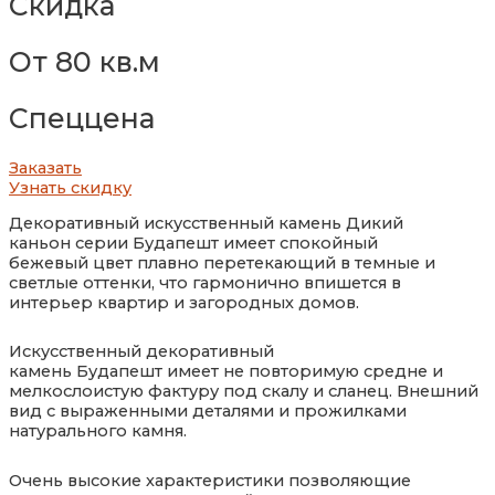
Скидка
От 80 кв.м
Спеццена
Заказать
Узнать скидку
Декоративный искусственный камень Дикий
каньон
серии
Будапешт
имеет
спокойный
бежевый
цвет
плавно перетекающий в темные и
светлые оттенки
, что гармонично впишется в
интерьер квартир и загородных домов.
Искусственный декоративный
камень
Будапешт
имеет
не повторимую средне и
мелкослоистую фактуру под скалу и сланец
.
В
нешний
вид с выраженными деталями и прожилками
натурального камня.
Очень высокие характери
стики позволяющие