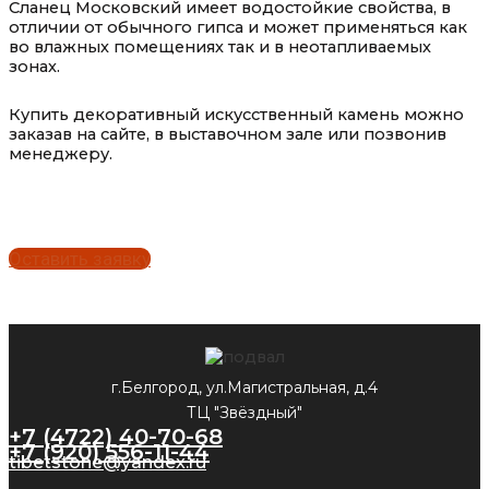
Сланец Московский имеет водостойкие свойства, в
отличии от обычного гипса и может применяться как
во влажных помещениях так и в неотапливаемых
зонах.
Купить декоративный искусственный камень можно
заказав на сайте, в выставочном зале или позвонив
менеджеру.
Оставить заявку
г.Белгород, ул.Магистральная, д.4
ТЦ "Звёздный"
+7 (4722) 40-70-68
+7 (920) 556-11-44
tibetstone@yandex.ru